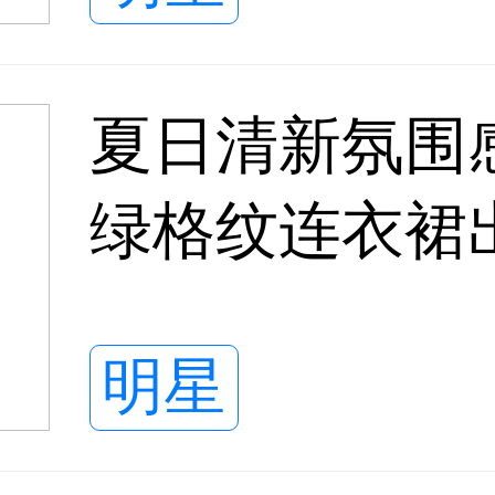
夏日清新氛围
绿格纹连衣裙
感扑面而来
明星