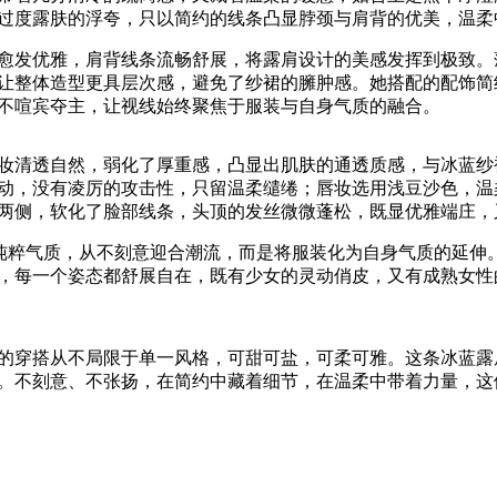
过度露肤的浮夸，只以简约的线条凸显脖颈与肩背的优美，温柔
发优雅，肩背线条流畅舒展，将露肩设计的美感发挥到极致。
让整体造型更具层次感，避免了纱裙的臃肿感。她搭配的配饰简
不喧宾夺主，让视线始终聚焦于服装与自身气质的融合。
清透自然，弱化了厚重感，凸显出肌肤的通透质感，与冰蓝纱
动，没有凌厉的攻击性，只留温柔缱绻；唇妆选用浅豆沙色，温
两侧，软化了脸部线条，头顶的发丝微微蓬松，既显优雅端庄，
粹气质，从不刻意迎合潮流，而是将服装化为自身气质的延伸
，每一个姿态都舒展自在，既有少女的灵动俏皮，又有成熟女性
穿搭从不局限于单一风格，可甜可盐，可柔可雅。这条冰蓝露
。不刻意、不张扬，在简约中藏着细节，在温柔中带着力量，这