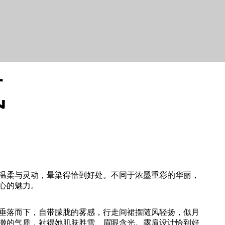
气
温柔与灵动，晕染得恰到好处。不同于浓墨重彩的华丽，
心的魅力。
垂落而下，自带朦胧的雾感，行走间裙摆随风轻扬，似月
澈的气质，衬得她肌肤胜雪、眉眼含光。露肩设计恰到好