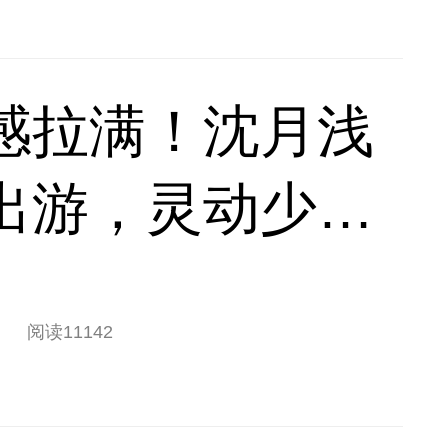
感拉满！沈月浅
出游，灵动少女
阅读
11142