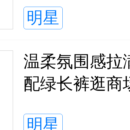
明星
温柔氛围感拉
配绿长裤逛商
弛又治愈
明星