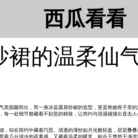
西瓜看看
纱裙的温柔仙
质脱颖而出，而一身冰蓝露肩纱裙的造型，更是将她骨子里的
，每一处细节都藏着不刻意的精致，让简约与浪漫碰撞出直击人
，却在简约中藏着巧思。清透的薄纱如月光般轻盈，层层叠叠
带着几分清冷的疏离感，又藏着温柔的暖意，贴合王楚然干净澄