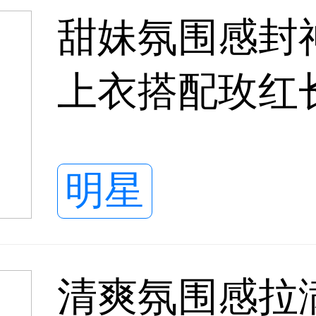
甜妹氛围感封
上衣搭配玫红
解锁夏日新穿
明星
清爽氛围感拉