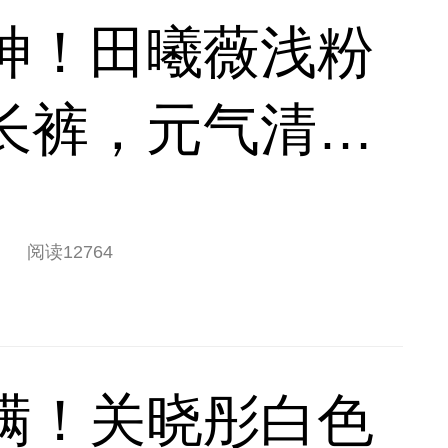
神！田曦薇浅粉
长裤，元气清甜
搭
阅读
12764
满！关晓彤白色