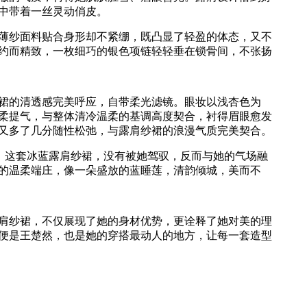
中带着一丝灵动俏皮。
薄纱面料贴合身形却不紧绷，既凸显了轻盈的体态，又不
约而精致，一枚细巧的银色项链轻轻垂在锁骨间，不张扬
裙的清透感完美呼应，自带柔光滤镜。眼妆以浅杏色为
柔提气，与整体清冷温柔的基调高度契合，衬得眉眼愈发
又多了几分随性松弛，与露肩纱裙的浪漫气质完美契合。
。这套冰蓝露肩纱裙，没有被她驾驭，反而与她的气场融
的温柔端庄，像一朵盛放的蓝睡莲，清韵倾城，美而不
肩纱裙，不仅展现了她的身材优势，更诠释了她对美的理
便是王楚然，也是她的穿搭最动人的地方，让每一套造型