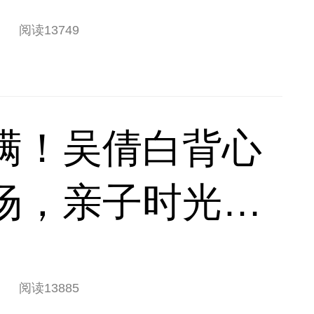
阅读
13749
满！吴倩白背心
场，亲子时光松
阅读
13885