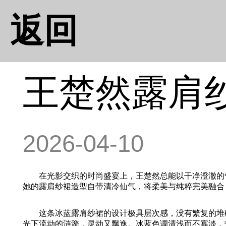
返回
王楚然露肩
2026-04-10
在光影交织的时尚盛宴上，王楚然总能以干净澄澈的气
她的露肩纱裙造型自带清冷仙气，将柔美与纯粹完美融合
这条冰蓝露肩纱裙的设计极具层次感，没有繁复的堆砌
光下流动的涟漪，灵动又飘逸。冰蓝色调清浅而不寡淡，