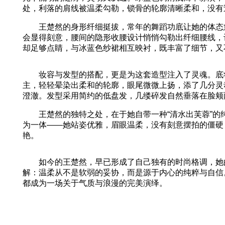
处，利落的肩线被温柔勾勒，锁骨的轮廓清晰柔和，没有
王楚然的身形纤细挺拔，常年的舞蹈功底让她的体态愈
会显得刻意，腰间的隐形收腰设计悄悄勾勒出纤细腰线，
却足够点睛，与冰蓝色纱裙相互映衬，既丰富了细节，又
妆容与发型的搭配，更是为这套造型注入了灵魂。底妆
主，轻轻晕染出柔和的轮廓，眼尾微微上扬，添了几分灵
澄澈。发型采用简约的低盘发，几缕碎发自然垂落在脸颊
王楚然的独特之处，在于她自带一种“清水出芙蓉”的纯
为一体——她站姿优雅，眉眼温柔，没有刻意摆拍的僵硬
艳。
如今的王楚然，早已形成了自己独有的时尚格调，她的
解：温柔从不是软弱的妥协，而是源于内心的纯粹与自信
都成为一场关于气质与浪漫的完美演绎。