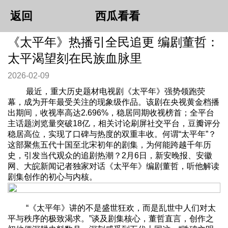
返回
西瓜看看
《太平年》热播引全民追更 编剧董哲：
太平渴望刻在民族血脉里
2026-02-09
最近，重大历史题材电视剧《太平年》强势领跑荧
幕，成为开年最受关注的现象级作品。该剧在央视黄金档播
出期间，收视率高达2.696%，稳居同期收视榜首；全平台
主话题浏览量突破18亿，相关讨论刷屏社交平台，豆瓣评分
稳居高位，实现了口碑与热度的双重丰收。何谓“太平年”？
这部聚焦五代十国至北宋初年的剧集，为何能跨越千年历
史，引发当代观众的追剧热潮？2月6日，新安晚报、安徽
网、大皖新闻记者独家对话《太平年》编剧董哲，听他解读
剧集创作的初心与内核。
“《太平年》讲的不是盛世狂欢，而是乱世中人们对太
平与秩序的极致渴求。”谈及剧集核心，董哲直言，创作之