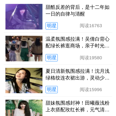
甜酷反差的背后，是十二年如
一日的自律与清醒
明星
阅读
16763
温柔氛围感拉满！吴倩白背心
配绿长裤逛商场，亲子时光松
弛又治愈
明星
阅读
19580
夏日清新氛围感拉满！沈月浅
绿格纹连衣裙出游，灵动少女
感扑面而来
明星
阅读
15996
甜妹氛围感封神！田曦薇浅粉
上衣搭配玫红长裤，元气清甜