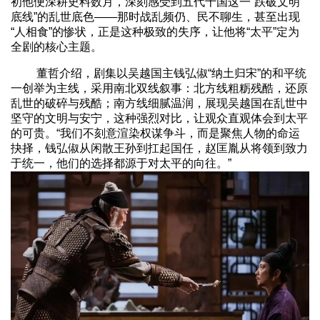
初他便深耕史料数月，深刻感受到五代十国这一“跌破文明
底线”的乱世底色——那时战乱频仍、民不聊生，甚至出现
“人相食”的惨状，正是这种极致的失序，让他将“太平”定为
全剧的核心主题。
董哲介绍，剧集以吴越国主钱弘俶“纳土归宋”的和平统
一创举为主线，采用南北双线叙事：北方线粗粝残酷，还原
乱世的破碎与残酷；南方线细腻温润，展现吴越国在乱世中
坚守的文明与安宁，这种强烈对比，让观众直观体会到太平
的可贵。“我们不刻意渲染权谋争斗，而是聚焦人物的命运
抉择，钱弘俶从闲散王孙到扛起国任，赵匡胤从将领到致力
于统一，他们的选择都源于对太平的向往。”