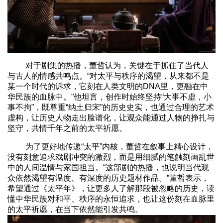
对于剧集的热播，董哲认为，关键在于抓住了当代人
与古人的情感共鸣点。“对太平与秩序的渴望，从来都不是
某一个时代的诉求，它刻在人类文明的DNA里，更融在中
华民族的血脉中。”他坦言，创作时始终坚持“大事不虚，小
事不拘”，既尊重“纳土归宋”的历史史实，也通过合理的艺术
虚构，让历史人物走出脸谱化，让观众能通过人物的挣扎与
坚守，共情千年之前的太平祈愿。
为了更好地传递“太平”内核，董哲在叙事上精心设计，
没有刻意追求戏剧冲突的激烈，而是用细腻的笔触刻画乱世
中的人间温情与家国担当。“这部剧的热播，也说明当代观
众依然渴望有温度、有深度的历史题材作品。”董哲表示，
希望通过《太平年》，让更多人了解那段被忽略的历史，读
懂中华民族对和平、秩序的永恒追求，也让这份刻在血脉里
的太平祈愿，在当下依然能引发共鸣。