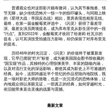
普通观众也对这部影片颇有微词，认为其节奏拖沓、情
节无聊，缺少传统恐怖片一惊一乍的惊吓噱头，与同期上映
的《星球大战：帝国反击战》相比，票房表现也相形见绌。
最终，在第一届金酸莓奖评选中，《闪灵》获得了最差导
演、最差女演员两项提名，成为库布里克从影生涯中的一段
“污点”。直到2022年，金酸莓奖才收回了给谢莉·杜瓦尔的
提名，认可其演技受拍摄压力影响，却仍保留了对库布里克
的提名。
历经46年的时光沉淀，《闪灵》的价值终于被重新发
现，它早已摆脱“烂片”标签，成为被美国国会图书馆收藏的
“国宝级”作品，其独特的心理惊悚美学、丰富的隐喻内涵，
以及对流行文化的深远影响，都使其成为影史上不可逾越的
经典。如今，这部跨越近半个世纪的作品登陆内地院线，既
是一场对影史大师的致敬，也是一次沉浸式的恐怖体验，让
内地观众得以亲眼见证，一部真正的经典，如何穿越时光，
依旧能带来直击灵魂的战栗与震撼。
最新文章