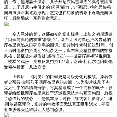
的工作，他与妻子温蒂、儿子丹尼在风雪肆虐的凛冬被困酒
店，儿子丹尼与生俱来的“闪灵”能力，让酒店过往的恐怖秘
闻与血腥命案逐渐浮现，杰克也在幻象的诱导下逐渐走向疯
狂，最终酿成一系列致命悲剧。
令人意外的是，这部如今的影史经典，上映之初却遭遇
了口碑与舆论的双重“滑铁卢”，甚至让彼时早已声名显赫的
库布里克陷入口碑崩塌的困境。影片制作耗时长达51周，创
下当时电影拍摄周期的纪录之一，库布里克精益求精的拍摄
风格，甚至被外界质疑“虐待演员”——温蒂挥舞棒球棍倒退
上楼梯的戏份，竟被反复拍摄127遍，谢莉·杜瓦尔也因此饱
受精神折磨，几近崩溃。
上映后，《闪灵》的口碑更是两极分化到极致。原著作
者史蒂芬·金强烈不满库布里克的改编，认为影片抹杀了杰
克人性中的温情与悔悟，将其塑造成了一个纯粹的疯子；影
评界纷纷批评库布里克过于沉迷视觉技术与画面构图，忽视
了恐怖片的核心——恐惧本身，时任《纽约客》影评人宝琳
·凯尔甚至评价，影片的特效场面无法真正吸引观众，即便
有血腥镜头也难以让人感到恐惧。