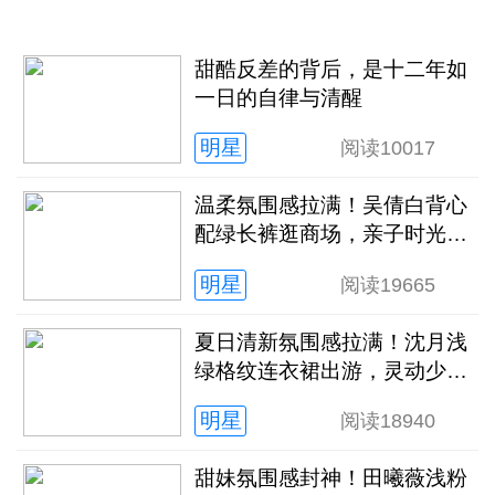
甜酷反差的背后，是十二年如
一日的自律与清醒
明星
阅读
10017
温柔氛围感拉满！吴倩白背心
配绿长裤逛商场，亲子时光松
弛又治愈
明星
阅读
19665
夏日清新氛围感拉满！沈月浅
绿格纹连衣裙出游，灵动少女
感扑面而来
明星
阅读
18940
甜妹氛围感封神！田曦薇浅粉