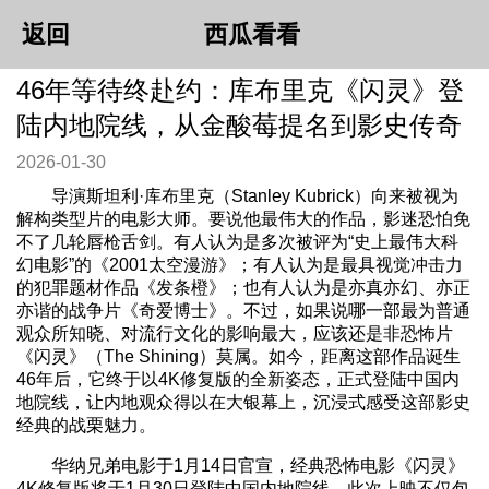
返回
西瓜看看
46年等待终赴约：库布里克《闪灵》登
陆内地院线，从金酸莓提名到影史传奇
2026-01-30
导演斯坦利·库布里克（Stanley Kubrick）向来被视为
解构类型片的电影大师。要说他最伟大的作品，影迷恐怕免
不了几轮唇枪舌剑。有人认为是多次被评为“史上最伟大科
幻电影”的《2001太空漫游》；有人认为是最具视觉冲击力
的犯罪题材作品《发条橙》；也有人认为是亦真亦幻、亦正
亦谐的战争片《奇爱博士》。不过，如果说哪一部最为普通
观众所知晓、对流行文化的影响最大，应该还是非恐怖片
《闪灵》（The Shining）莫属。如今，距离这部作品诞生
46年后，它终于以4K修复版的全新姿态，正式登陆中国内
地院线，让内地观众得以在大银幕上，沉浸式感受这部影史
经典的战栗魅力。
华纳兄弟电影于1月14日官宣，经典恐怖电影《闪灵》
4K修复版将于1月30日登陆中国内地院线，此次上映不仅包