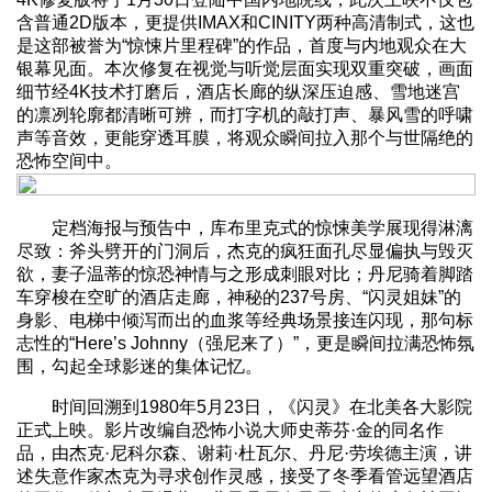
含普通2D版本，更提供IMAX和CINITY两种高清制式，这也
是这部被誉为“惊悚片里程碑”的作品，首度与内地观众在大
银幕见面。本次修复在视觉与听觉层面实现双重突破，画面
细节经4K技术打磨后，酒店长廊的纵深压迫感、雪地迷宫
的凛冽轮廓都清晰可辨，而打字机的敲打声、暴风雪的呼啸
声等音效，更能穿透耳膜，将观众瞬间拉入那个与世隔绝的
恐怖空间中。
定档海报与预告中，库布里克式的惊悚美学展现得淋漓
尽致：斧头劈开的门洞后，杰克的疯狂面孔尽显偏执与毁灭
欲，妻子温蒂的惊恐神情与之形成刺眼对比；丹尼骑着脚踏
车穿梭在空旷的酒店走廊，神秘的237号房、“闪灵姐妹”的
身影、电梯中倾泻而出的血浆等经典场景接连闪现，那句标
志性的“Here’s Johnny（强尼来了）”，更是瞬间拉满恐怖氛
围，勾起全球影迷的集体记忆。
时间回溯到1980年5月23日，《闪灵》在北美各大影院
正式上映。影片改编自恐怖小说大师史蒂芬·金的同名作
品，由杰克·尼科尔森、谢莉·杜瓦尔、丹尼·劳埃德主演，讲
述失意作家杰克为寻求创作灵感，接受了冬季看管远望酒店