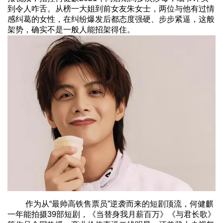
到令人咋舌。从榜一大姐到前女友朱女士，两位与他有过情
感纠葛的女性，在纠纷爆发后都态度强硬、步步紧逼，这般
架势，确实不是一般人能招架得住。
作为从“最帅高铁售票员”逆袭而来的短剧顶流，何健麒
一年能拍摄39部短剧，《当替身我月薪百万》《与君长歌》