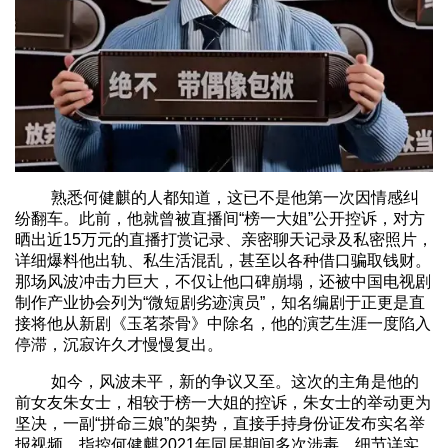
熟悉何健麒的人都知道，这已不是他第一次因情感纠
纷翻车。此前，他就曾被直播间“榜一大姐”公开控诉，对方
晒出近15万元的直播打赏记录、亲密聊天记录及私密照片，
详细爆料他出轨、私生活混乱，甚至以各种借口骗取钱财。
那场风波冲击力巨大，不仅让他口碑崩塌，还被中国电视剧
制作产业协会列为“微短剧劣迹演员”，知名编剧于正更是直
接将他从新剧《玉茗茶骨》中除名，他的演艺生涯一度陷入
停滞，沉寂许久才慢慢复出。
如今，风波未平，新的争议又至。这次的主角是他的
前女友朱女士，相较于榜一大姐的控诉，朱女士的举动更为
坚决，一副“拼命三娘”的架势，直接手持身份证发布实名举
报视频，指控何健麒2021年同居期间多次涉毒，细节详实