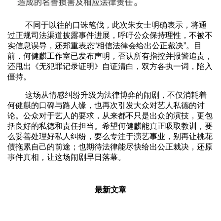
不同于以往的口诛笔伐，此次朱女士明确表示，将通
过正规司法渠道披露事件进展，呼吁公众保持理性，不被不
实信息误导，还郑重表态“相信法律会给出公正裁决”。目
前，何健麒工作室已发布声明，否认所有指控并报警追责，
还甩出《无犯罪记录证明》自证清白，双方各执一词，陷入
僵持。
这场从情感纠纷升级为法律博弈的闹剧，不仅消耗着
何健麒的口碑与路人缘，也再次引发大众对艺人私德的讨
论。公众对于艺人的要求，从来都不只是出众的演技，更包
括良好的私德和责任担当。希望何健麒能真正吸取教训，要
么妥善处理好私人纠纷，要么专注于演艺事业，别再让桃花
债拖累自己的前途；也期待法律能尽快给出公正裁决，还原
事件真相，让这场闹剧早日落幕。
最新文章