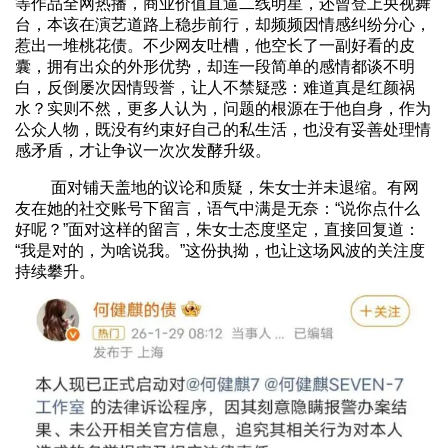
等作品全网热播，商业价值直逼二线明星，还曾登上央视舞
台，本该在演艺道路上稳步前行，却频频因情感纠纷分心，
惹出一堆桃花债。不少网友吐槽，他空长了一副好看的皮
囊，拥有出众的外形优势，却连一段简单的感情都谈不明
白，反倒屡次因情毁誉，让人不禁疑惑：难道真是红颜祸
水？实则不然，更多人认为，问题的根源在于他自身，作为
公众人物，既没有约束好自己的私生活，也没有妥善处理情
感矛盾，才让争议一次次发酵升级。
面对铺天盖地的议论和质疑，朱女士并未退缩。有网
友在她的社交账号下留言，语气中满是无奈：“说你点什么
好呢？”面对这样的留言，朱女士态度坚定，直接回复道：
“我是对的，为啥说我。”这份执拗，也让这场风波的关注度
持续攀升。