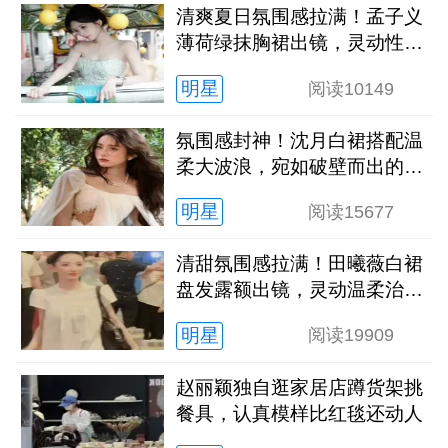
清爽夏日氛围感拉满！孟子义
薄荷绿抹胸裙出镜，灵动性感
超亮眼
明星
阅读
10149
氛围感封神！沈月白裙搭配温
柔大波浪，宛如破壁而出的希
腊神女
明星
阅读
15677
清甜氛围感拉满！田曦薇白裙
盘发露额出镜，灵动温柔治愈
感十足
明星
阅读
19909
赵丽颖独自逛家居店蹲货架挑
餐具，认真模样比红毯还动人