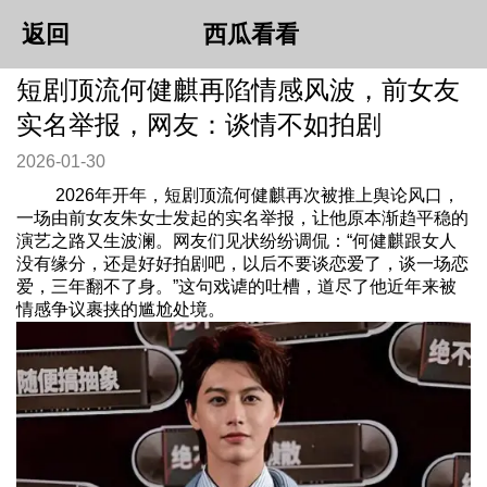
返回
西瓜看看
短剧顶流何健麒再陷情感风波，前女友
实名举报，网友：谈情不如拍剧
2026-01-30
2026年开年，短剧顶流何健麒再次被推上舆论风口，
一场由前女友朱女士发起的实名举报，让他原本渐趋平稳的
演艺之路又生波澜。网友们见状纷纷调侃：“何健麒跟女人
没有缘分，还是好好拍剧吧，以后不要谈恋爱了，谈一场恋
爱，三年翻不了身。”这句戏谑的吐槽，道尽了他近年来被
情感争议裹挟的尴尬处境。