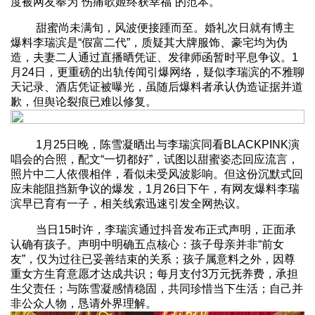
度被网友奉为“伤痛歌姬终获幸福”的范本。
甜蜜尚未满旬，风波便接踵而至。婚礼次日就有博主
爆料李瑞滨是“假富二代”，质疑其大牌服饰、豪宅均为伪
造，夫妻二人通过直播晒凭证、发律师函暂时平息争议。1
月24日，更重磅的出轨传闻引爆网络，疑似李瑞滨的不雅聊
天记录、酒店凭证被曝光，虽随后爆料者承认伪造证据并道
歉，但舆论裂痕已难以修复。
1月25日晚，陈雪凝晒出与李瑞滨同看BLACKPINK演
唱会的合照，配文“一切都好”，试图以甜蜜姿态回应流言，
照片中二人依偎相伴，看似未受风波影响。但这份沉默式回
应未能阻挡新争议的爆发，1月26日下午，有网友爆料李瑞
滨早已育有一子，相关线索迅速引发全网热议。
当日15时许，李瑞滨通过抖音发布正式声明，正面承
认确有孩子。声明中明确五点核心：孩子母亲并非“前女
友”，仅为过往已妥善结束的关系；孩子属意料之外，因尊
重女方生育意愿才达成共识；每月支付3万元抚养费，承担
生父责任；与陈雪凝感情稳固，共同珍惜当下生活；自己并
非公众人物，恳请外界理解。