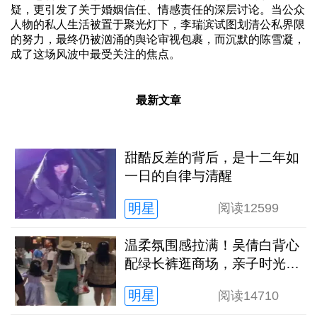
疑，更引发了关于婚姻信任、情感责任的深层讨论。当公众
人物的私人生活被置于聚光灯下，李瑞滨试图划清公私界限
的努力，最终仍被汹涌的舆论审视包裹，而沉默的陈雪凝，
成了这场风波中最受关注的焦点。
最新文章
甜酷反差的背后，是十二年如
一日的自律与清醒
明星
阅读
12599
温柔氛围感拉满！吴倩白背心
配绿长裤逛商场，亲子时光松
弛又治愈
明星
阅读
14710