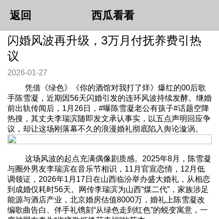
返回
西瓜看看
闪婚风波再升级，3万月付抚养费引热
议
2026-01-27
凭借《绿色》《你的酒馆对我打了烊》爆红的00后歌
手陈雪凝，近期因56天闪婚引发的连环风波持续发酵。继婚
前出轨传闻后，1月26日，#曝陈雪凝老公有孩子#话题空降
热搜，其丈夫李瑞滨随即发文承认事实，以五点声明回应争
议，却让这场刚落幕不久的浪漫婚礼彻底陷入舆论漩涡。
这场风波的起点充满偶像剧质感。2025年8月，陈雪凝
与圈外男友李瑞滨在音乐节相识，11月官宣恋情，12月低
调领证，2026年1月17日在山西临汾举办盛大婚礼，从相恋
到成婚仅耗时56天。网传李瑞滨为山西“煤二代”，家族涉足
能源与酒店产业，北京婚房估值8000万，婚礼上陈雪凝改
编歌曲告白、伴手礼镌刻“从绿色走到红色”的蜕变寓意，一