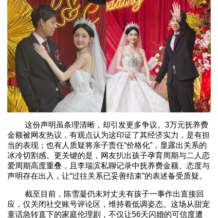
这份声明虽条理清晰，却引发更多争议。3万元抚养费
金额被网友热议，有观点认为这印证了其经济实力，是有担
当的表现；也有人质疑将亲子责任“价格化”，显露出关系的
冰冷切割感。更关键的是，网友扒出孩子孕育周期与二人恋
爱周期高度重叠，且李瑞滨私聊记录中抚养费金额、态度与
声明存在出入，让“过往关系已妥善结束”的表述备受质疑。
截至目前，陈雪凝仍未对丈夫有孩子一事作出直接回
应，仅关闭社交账号评论区，维持着低调姿态。这场从甜宠
童话急转直下的家庭伦理剧，不仅让56天闪婚的可信度遭