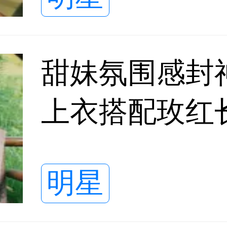
甜妹氛围感封
上衣搭配玫红
解锁夏日新穿
明星