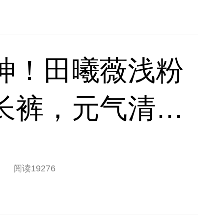
神！田曦薇浅粉
长裤，元气清甜
搭
阅读
19276