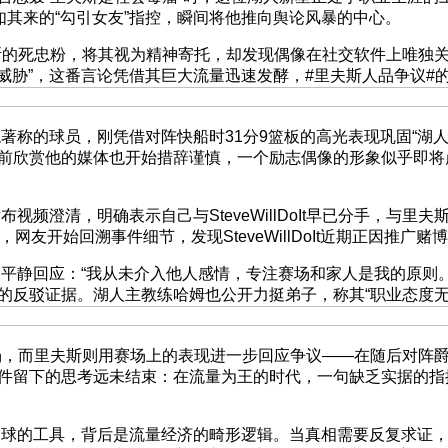
如其来的“勾引女友”指控，瞬间将他推向舆论风暴的中心。
是里夫斯的死忠粉，将其视为精神寄托，却发现偶像在社交软件上唯
的威胁”，这番言论凭借其巨大流量迅速发酵，#里夫斯人品争议#
的球员，刚凭借对阵快船时31分9篮板的高光表现巩固“湖人新
前欣赏他的媒体也开始措辞谨慎，一个励志偶像的形象似乎即将
清，明确表示自己与SteveWillDoIt早已分手，与里夫
网友开始回溯事件细节，发现SteveWillDoIt近期正因推
回应：“我从未介入他人感情，专注赛场和家人是我的原则。”
的反驳证据。湖人主教练哈姆也公开力挺弟子，称其“职业态度无
道歉收场，而里夫斯则用赛场上的表现进一步回应争议——在随后对
件留下的思考远未结束：在流量为王的时代，一句缺乏实据的指
的工具，背后是流量经济的畸形逻辑。当真相需要反复求证，