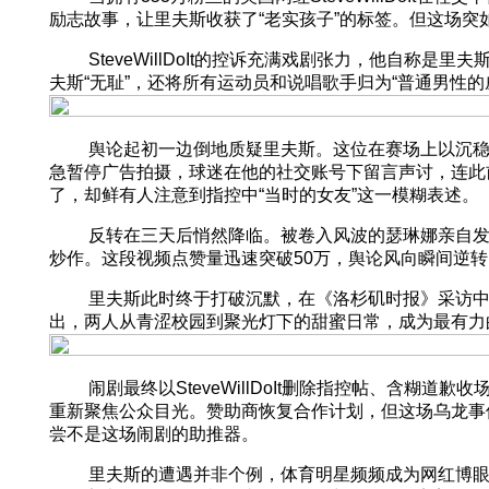
励志故事，让里夫斯收获了“老实孩子”的标签。但这场突
SteveWillDoIt的控诉充满戏剧张力，他自称
夫斯“无耻”，还将所有运动员和说唱歌手归为“普通男性
舆论起初一边倒地质疑里夫斯。这位在赛场上以沉稳著称
急暂停广告拍摄，球迷在他的社交账号下留言声讨，连此
了，却鲜有人注意到指控中“当时的女友”这一模糊表述。
反转在三天后悄然降临。被卷入风波的瑟琳娜亲自发布视频澄
炒作。这段视频点赞量迅速突破50万，舆论风向瞬间逆转，
里夫斯此时终于打破沉默，在《洛杉矶时报》采访中平静
出，两人从青涩校园到聚光灯下的甜蜜日常，成为最有力
闹剧最终以SteveWillDoIt删除指控帖、含糊
重新聚焦公众目光。赞助商恢复合作计划，但这场乌龙事
尝不是这场闹剧的助推器。
里夫斯的遭遇并非个例，体育明星频频成为网红博眼球