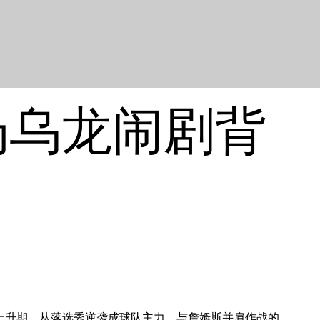
场乌龙闹剧背
涯的上升期。从落选秀逆袭成球队主力，与詹姆斯并肩作战的