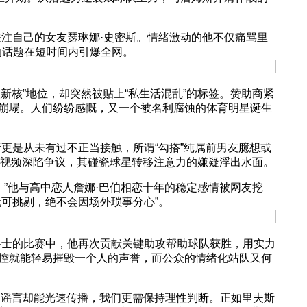
独关注自己的女友瑟琳娜·史密斯。情绪激动的他不仅痛骂里
的话题在短时间内引爆全网。
核”地位，却突然被贴上“私生活混乱”的标签。赞助商紧
崩塌。人们纷纷感慨，又一个被名利腐蚀的体育明星诞生
斯更是从未有过不正当接触，所谓“勾搭”纯属前男友臆想或
广赌博视频深陷争议，其碰瓷球星转移注意力的嫌疑浮出水面。
他与高中恋人詹娜·巴伯相恋十年的稳定感情被网友挖
可挑剔，绝不会因场外琐事分心”。
阵爵士的比赛中，他再次贡献关键助攻帮助球队获胜，用实力
控就能轻易摧毁一个人的声誉，而公众的情绪化站队又何
谣言却能光速传播，我们更需保持理性判断。正如里夫斯