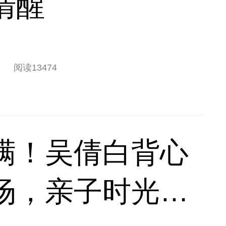
清醒
阅读
13474
满！吴倩白背心
场，亲子时光松