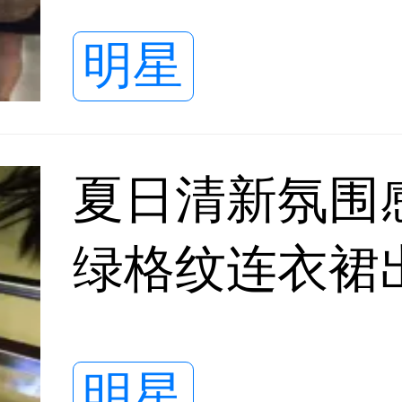
弛又治愈
明星
夏日清新氛围
绿格纹连衣裙
感扑面而来
明星