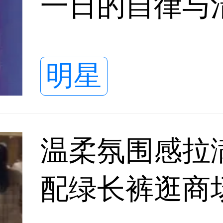
一日的自律与
明星
温柔氛围感拉
配绿长裤逛商